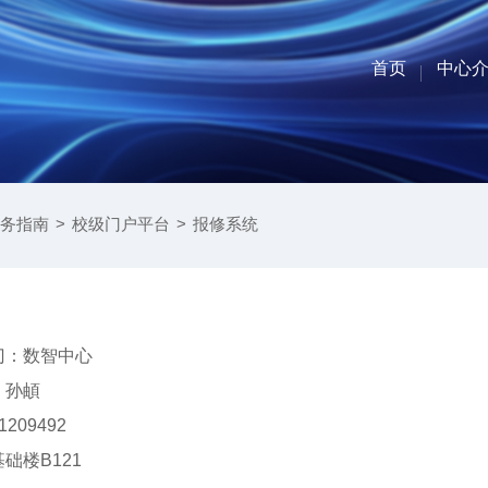
首页
中心
部门联
中心简
组织架
业务分
务指南
>
校级门户平台
>
报修系统
门：数智中心
：孙頔
209492
础楼B121