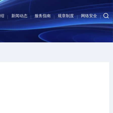
介绍
新闻动态
服务指南
规章制度
网络安全
系人
介
构
工
中心新闻
通知公告
行业资讯
校级流程和数据平台
人才培养与科学研究
校园一卡通系统
其他系统与服务
校级门户平台
管理服务系统
校级网络应用
法律法规
上级制度
校级制度
部门制度
安全公告
安全服务