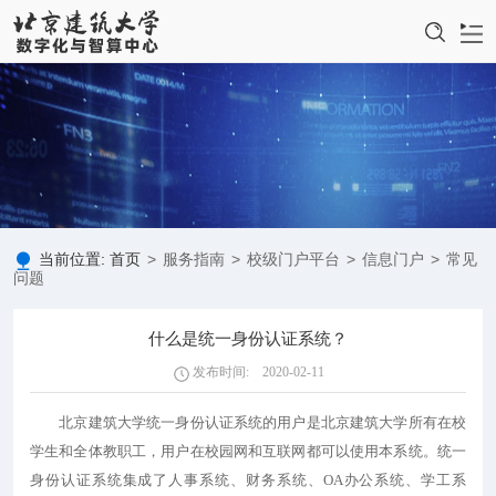
首页
中心介绍
新闻动态
服务指南
当前位置:
首页
>
服务指南
>
校级门户平台
>
信息门户
>
常见
问题
规章制度
什么是统一身份认证系统？
网络安全
发布时间: 2020-02-11
一卡通服务
北京建筑大学统一身份认证系统的用户是北京建筑大学所有在校
支部活动
学生和全体教职工，用户在校园网和互联网都可以使用本系统。统一
身份认证系统集成了人事系统、财务系统、OA办公系统、学工系