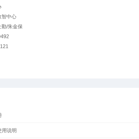
办
数智中心
勤/朱金保
492
21
册
使用说明