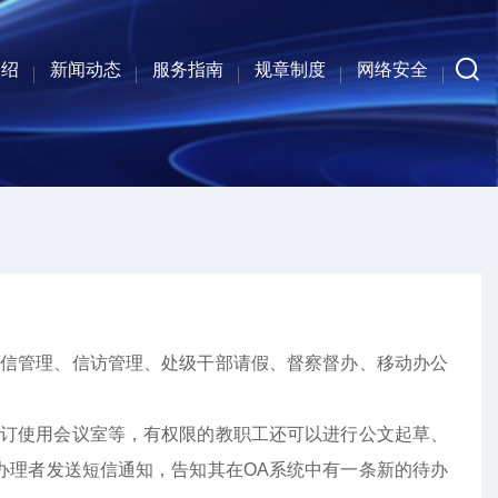
介绍
新闻动态
服务指南
规章制度
网络安全
系人
介
构
工
中心新闻
通知公告
行业资讯
校级流程和数据平台
人才培养与科学研究
校园一卡通系统
其他系统与服务
校级门户平台
管理服务系统
校级网络应用
法律法规
上级制度
校级制度
部门制度
安全公告
安全服务
印信管理、信访管理、处级干部请假、督察督办、移动办公
预订使用会议室等，有权限的教职工还可以进行公文起草、
办理者发送短信通知，告知其在OA系统中有一条新的待办