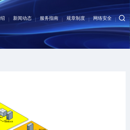
介绍
新闻动态
服务指南
规章制度
网络安全
系人
介
构
工
中心新闻
通知公告
行业资讯
校级流程和数据平台
人才培养与科学研究
校园一卡通系统
其他系统与服务
校级门户平台
管理服务系统
校级网络应用
法律法规
上级制度
校级制度
部门制度
安全公告
安全服务